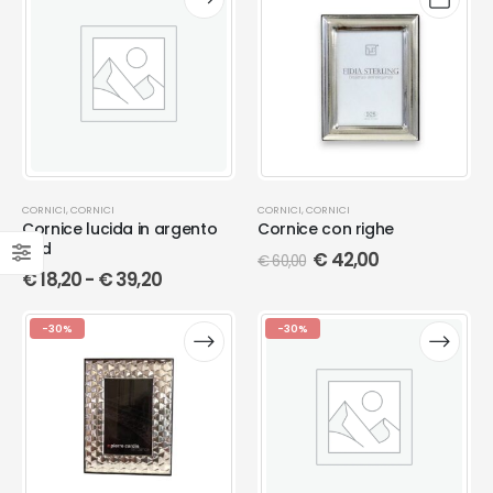
CORNICI
,
CORNICI
CORNICI
,
CORNICI
Cornice lucida in argento
Cornice con righe
pvd
€
42,00
€
60,00
€
18,20
-
€
39,20
-30%
-30%