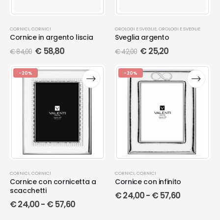
CORNICI
,
CORNICI
OROLOGI E SVEGLIE
,
OROLOGI E SVEGLIE
Cornice in argento liscia
Sveglia argento
€
58,80
€
25,20
€
84,00
€
42,00
-20%
-20%
CORNICI
,
CORNICI
CORNICI
,
CORNICI
Cornice con cornicetta a
Cornice con infinito
scacchetti
€
24,00
-
€
57,60
€
24,00
-
€
57,60