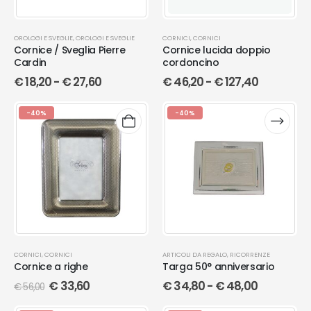
OROLOGI E SVEGLIE
,
OROLOGI E SVEGLIE
CORNICI
,
CORNICI
Cornice / Sveglia Pierre
Cornice lucida doppio
Cardin
cordoncino
€
18,20
-
€
27,60
€
46,20
-
€
127,40
-40%
-40%
CORNICI
,
CORNICI
ARTICOLI DA REGALO
,
RICORRENZE
Cornice a righe
Targa 50° anniversario
€
33,60
€
34,80
-
€
48,00
€
56,00