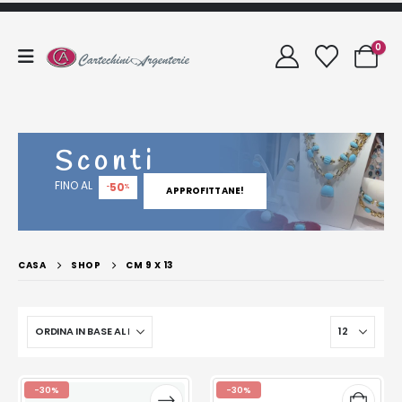
0
Sconti
FINO AL
50
-
%
APPROFITTANE!
CASA
SHOP
CM 9 X 13
-30%
-30%