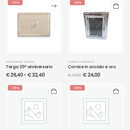
-40%
-40%
RICORRENZE
,
TARGHE
CORNICI
,
GENERICO
Targa 25° anniversario
Cornice in acciaio e oro
€
26,40
-
€
32,40
€
24,00
€
40,00
-30%
-40%