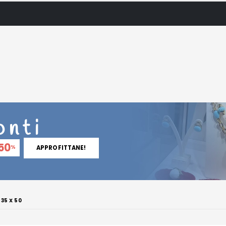
onti
50
%
APPROFITTANE!
 35 X 50