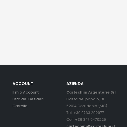
ACCOUNT
AZIENDA
Il mio Account
Cartechini Argenterie Srl
Lista dei Desideri
Piazza del popolo, 31
Carrello
62014 Corridonia (MC)
Tel. +39 0733 292977
Cell. +39 347 5470225
cartechini@cartechini.it