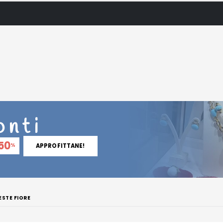
onti
50
%
APPROFITTANE!
ESTE FIORE