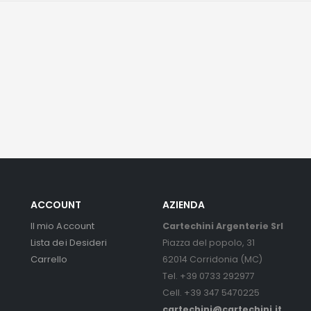
ACCOUNT
AZIENDA
Il mio Account
Cartechini Argenterie Srl
Lista dei Desideri
Piazza del popolo, 31
Carrello
62014 Corridonia (MC)
Tel. +39 0733 292977
Cell. +39 347 5470225
cartechini@cartechini.it