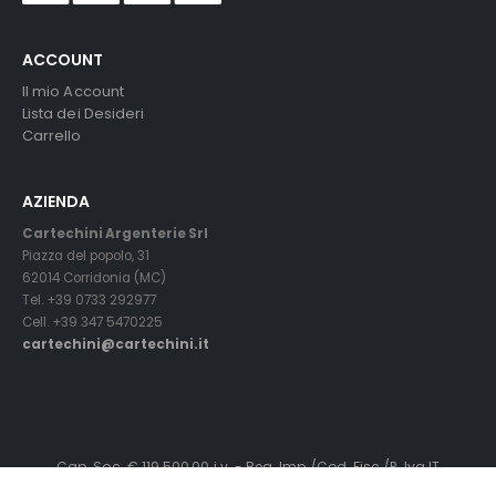
ACCOUNT
Il mio Account
Lista dei Desideri
Carrello
AZIENDA
Cartechini Argenterie Srl
Piazza del popolo, 31
62014 Corridonia (MC)
Tel. +39 0733 292977
Cell. +39 347 5470225
cartechini@cartechini.it
Cap. Soc. € 119.500,00 i.v. - Reg. Imp./Cod. Fisc./P. Iva IT
01145240436 - C.C.I.A.A.MC. R.E.A. n° 119319