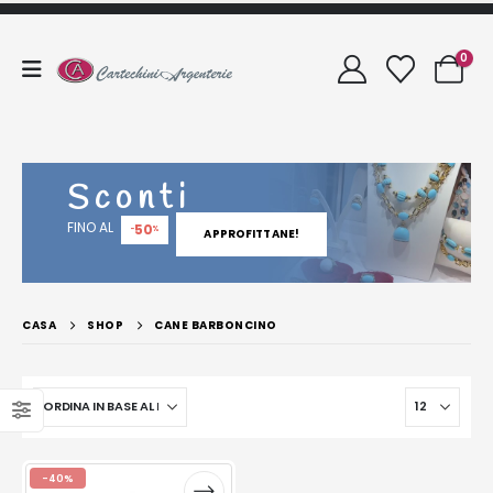
0
Sconti
FINO AL
50
-
%
APPROFITTANE!
CASA
SHOP
CANE BARBONCINO
-40%