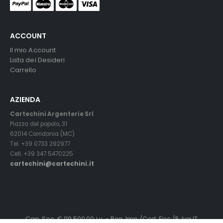
ACCOUNT
Il mio Account
Lista dei Desideri
Carrello
AZIENDA
Cartechini Argenterie Srl
Piazza del popolo, 31
62014 Corridonia (MC)
Tel. +39 0733 292977
Cell. +39 347 5470225
cartechini@cartechini.it
Cap. Soc. € 119.500,00 i.v. - Reg. Imp./Cod. Fisc./P. Iva IT