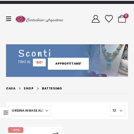
0
Sconti
FINO AL
50
-
%
APPROFITTANE!
CASA
SHOP
BATTESIMO
-40%