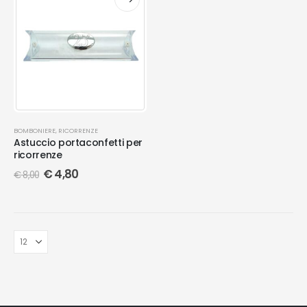
BOMBONIERE
,
RICORRENZE
Astuccio portaconfetti per
ricorrenze
€
4,80
€
8,00