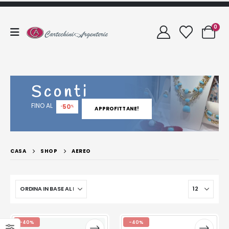
0
Sconti
FINO AL
50
-
%
APPROFITTANE!
CASA
SHOP
AEREO
-40%
-40%