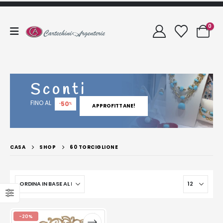
0
Sconti
FINO AL
50
-
%
APPROFITTANE!
CASA
SHOP
60 TORCIGLIONE
-20%