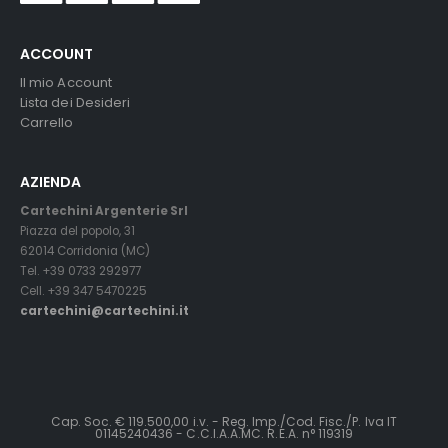
ACCOUNT
Il mio Account
Lista dei Desideri
Carrello
AZIENDA
Cartechini Argenterie Srl
Piazza del popolo, 31
62014 Corridonia (MC)
Tel. +39 0733 292977
Cell. +39 347 5470225
cartechini@cartechini.it
Cap. Soc. € 119.500,00 i.v. - Reg. Imp./Cod. Fisc./P. Iva IT
01145240436 - C.C.I.A.A.MC. R.E.A. n° 119319