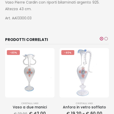
Vaso Pierre Cardin con riporti bilaminati argento 925.
Altezza 43 cm.
Art. AA13300.03
PRODOTTI CORRELATI
-40%
-40%
CRISTALLI
,
VASI
CRISTALLI
,
VASI
Vaso a due manici
Anfora in vetro soffiato
€
42,00
€
19,20
-
€
60,00
€
70,00