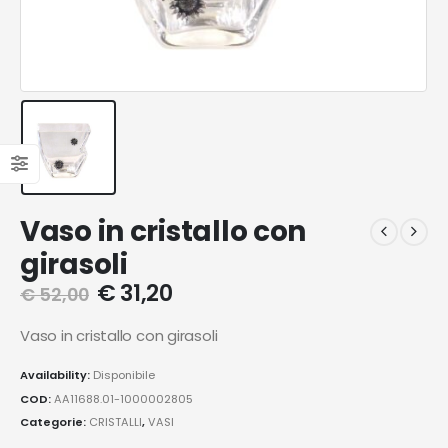
Vaso in cristallo con
girasoli
€
31,20
€
52,00
Vaso in cristallo con girasoli
Availability:
Disponibile
COD:
AA11688.01-1000002805
Categorie:
CRISTALLI
,
VASI