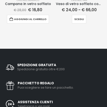
CRISTALLI
,
GENERICO
CRISTALLI
,
VASI
Campana in vetro soffiato
Vaso di vetro soffiato con manici
€
16,80
€
24,00
-
€
66,00
€
28,00
AGGIUNGI AL CARRELLO
SCEGLI
SPEDIZIONE GRATUITA
Spedizione gratuita oltre €200
PACCHETTO REGALO
Puoi scegliere se fare un pacchetto.
ASSISTENZA CLIENTI
Telefonica o via mail.