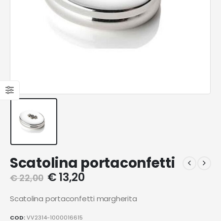
Scatolina portaconfetti
€
13,20
€
22,00
Scatolina portaconfetti margherita
COD:
VV2314-1000016615