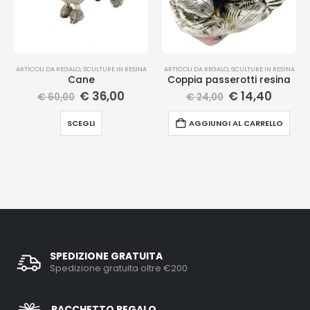
ARTICOLI DA REGALO
,
SCULTURE IN RESINA
ARTICOLI DA REGALO
,
SCULTURE IN RESINA
Cane
Coppia passerotti resina
€
36,00
€
14,40
€
60,00
€
24,00
SCEGLI
AGGIUNGI AL CARRELLO
SPEDIZIONE GRATUITA
Spedizione gratuita oltre €200
PACCHETTO REGALO