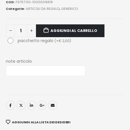
COD:
F9757.00-1000009819
Categorie:
ARTICOLI DA REGALO
,
GENERICO
AGGIUNGI AL CARRELLO
pacchetto regalo
(
+
€
2,00
)
note articolo
AGGIUNGI ALLA LISTA DEI DESIDERI