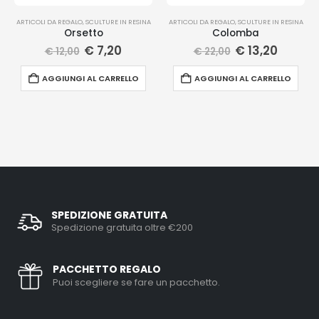
ARTICOLI DA REGALO
,
SCULTURE IN RESINA
ARTICOLI DA REGALO
,
SCULTURE IN RESINA
Orsetto
Colomba
€
7,20
€
13,20
€
12,00
€
22,00
AGGIUNGI AL CARRELLO
AGGIUNGI AL CARRELLO
SPEDIZIONE GRATUITA
Spedizione gratuita oltre €200
PACCHETTO REGALO
Puoi scegliere se fare un pacchetto.