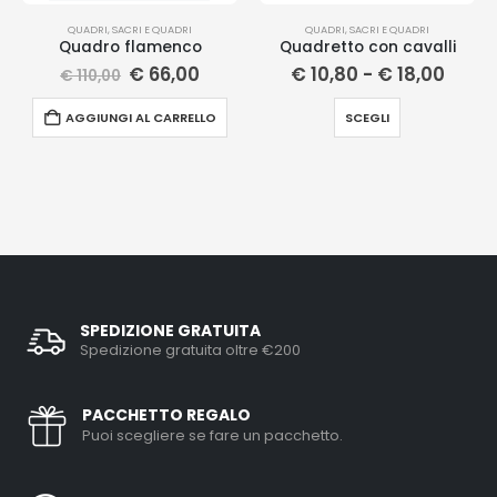
QUADRI
,
SACRI E QUADRI
QUADRI
,
SACRI E QUADRI
Quadro flamenco
Quadretto con cavalli
€
66,00
€
10,80
-
€
18,00
€
110,00
AGGIUNGI AL CARRELLO
SCEGLI
SPEDIZIONE GRATUITA
Spedizione gratuita oltre €200
PACCHETTO REGALO
Puoi scegliere se fare un pacchetto.