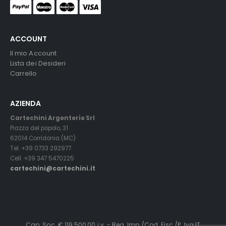
ACCOUNT
Il mio Account
Lista dei Desideri
Carrello
AZIENDA
Cartechini Argenterie Srl
Piazza del popolo, 31
62014 Corridonia (MC)
Tel. +39 0733 292977
Cell. +39 347 5470225
cartechini@cartechini.it
Cap. Soc. € 119.500,00 i.v. - Reg. Imp./Cod. Fisc./P. Iva IT