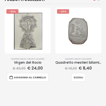
-40%
-40%
QUADRI SACRI
,
SACRI E QUADRI
QUADRI
,
SACRI E QUADRI
Virgen del Rocio
Quadretto mestieri bilaminato
€
24,00
€
8,40
€
40,00
€
14,00
AGGIUNGI AL CARRELLO
SCEGLI