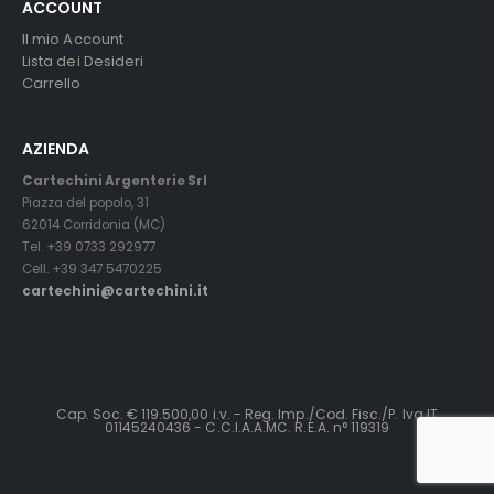
ACCOUNT
Il mio Account
Lista dei Desideri
Carrello
AZIENDA
Cartechini Argenterie Srl
Piazza del popolo, 31
62014 Corridonia (MC)
Tel. +39 0733 292977
Cell. +39 347 5470225
cartechini@cartechini.it
Cap. Soc. € 119.500,00 i.v. - Reg. Imp./Cod. Fisc./P. Iva IT
01145240436 - C.C.I.A.A.MC. R.E.A. n° 119319