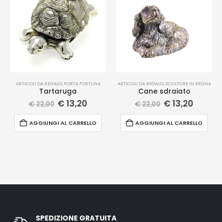
ARTICOLI DA REGALO
,
PORTA FORTUNA
ARTICOLI DA REGALO
,
SCULTURE IN RESINA
Tartaruga
Cane sdraiato
€
13,20
€
13,20
€
22,00
€
22,00
AGGIUNGI AL CARRELLO
AGGIUNGI AL CARRELLO
SPEDIZIONE GRATUITA