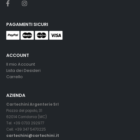
PAGAMENTI SICURI
ACCOUNT
Il mio Account
Lista dei Desideri
Carrello
AZIENDA
Cartechini Argenterie Srl
Piazza del popolo, 31
62014 Corridonia (MC)
Tel. +39 0733 292977
Cell. +39 347 5470225
cartechini@cartechini.it