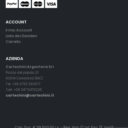
ACCOUNT
Il mio Account
Lista dei Desideri
Carrello
AZIENDA
Cartechini Argenterie Srl
Piazza del popolo, 31
62014 Corridonia (MC)
Tel. +39 0733 292977
Cell. +39 347 5470225
cartechini@cartechini.it
Cap. Soc. € 119.500,00 i.v. - Reg. Imp./Cod. Fisc./P. Iva IT