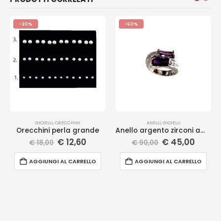
-30%
-50%
GIOIELLI
,
ORECCHINI
ANELLI
,
GIOIELLI
Orecchini perla grande
Anello argento zirconi ametista
€
12,60
€
45,00
€
18,00
€
90,00
AGGIUNGI AL CARRELLO
AGGIUNGI AL CARRELLO