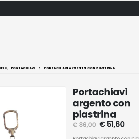
IELLI
,
PORTACHIAVI
PORTACHIAVI ARGENTO CON PIASTRINA
Portachiavi
argento con
piastrina
€
51,60
€
86,00
Portachiavi argento con pia