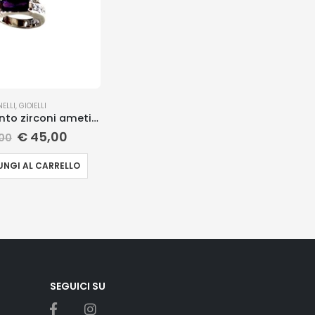
NELLI
,
GIOIELLI
Anello argento zirconi ametista
€
45,00
00
NGI AL CARRELLO
SEGUICI SU