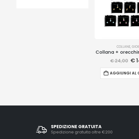
COLLANE
,
GIOI
Collana + orecch
€
1
€
24,00
AGGIUNGI AL 
SPEDIZIONE GRATUITA
Spedizione gratuita oltre €200