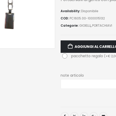
Availability:
Disponibile
COD:
PC1605.00-1000015132
Categorie:
GIOIELLI
,
PORTACHIAVI
AGGIUNGI AL CARRELL
pacchetto regalo
(
+
€
2,0
note articolo