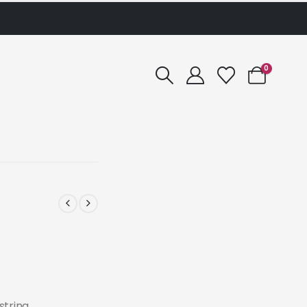
0
strina