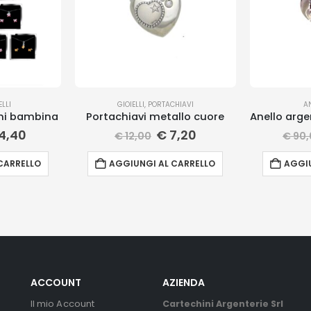
ELLI
GIOIELLI
,
PORTACHIAVI
A
ini bambina
Portachiavi metallo cuore
4,40
€
7,20
€
12,00
€
90,
CARRELLO
AGGIUNGI AL CARRELLO
AGGIU
ACCOUNT
AZIENDA
Il mio Account
Cartechini Argenterie Srl