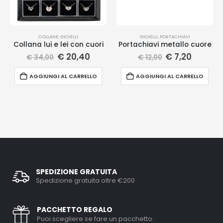
COLLANE
,
GIOIELLI
GIOIELLI
,
PORTACHIAVI
Collana lui e lei con cuori
Portachiavi metallo cuore
€
20,40
€
7,20
€
34,00
€
12,00
AGGIUNGI AL CARRELLO
AGGIUNGI AL CARRELLO
SPEDIZIONE GRATUITA
Spedizione gratuita oltre €200
PACCHETTO REGALO
Puoi scegliere se fare un pacchetto.