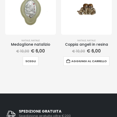
NATALE
,
NATALE
NATALE
,
NATALE
Medaglione natalizio
Coppia angeli in resina
€
6,00
€
6,00
€
10,00
€
10,00
SCEGLI
AGGIUNGI AL CARRELLO
SPEDIZIONE GRATUITA
Spedizione gratuita oltre €200