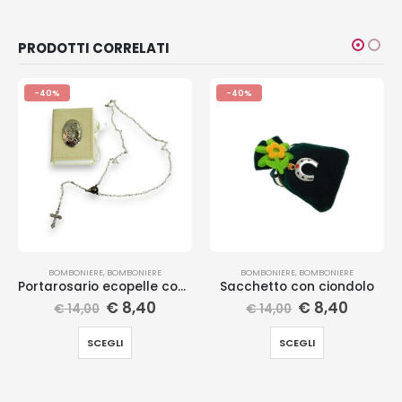
PRODOTTI CORRELATI
-40%
-40%
BOMBONIERE
,
BOMBONIERE
BOMBONIERE
,
BOMBONIERE
Portarosario ecopelle con rosario
Sacchetto con ciondolo
€
8,40
€
8,40
€
14,00
€
14,00
SCEGLI
SCEGLI