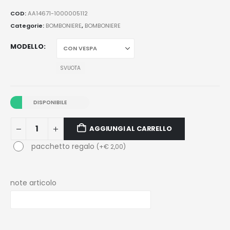
COD:
AA14671-1000005112
Categorie:
BOMBONIERE
,
BOMBONIERE
MODELLO
SVUOTA
DISPONIBILE
AGGIUNGI AL CARRELLO
pacchetto regalo
(
+
€
2,00
)
note articolo