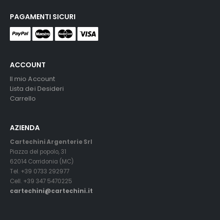
PAGAMENTI SICURI
ACCOUNT
Il mio Account
Lista dei Desideri
Carrello
AZIENDA
Cartechini Argenterie Srl
Piazza del popolo, 31
62014 Corridonia (MC)
Tel. +39 0733 292977
Cell. +39 347 5470225
cartechini@cartechini.it