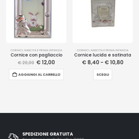
CORNICI
,
NASCITA E PRIMA INFANZIA
CORNICI
,
NASCITA E PRIMA INFANZIA
Cornice con pagliaccio
Cornice lucida e satinata
€
12,00
€
8,40
-
€
10,80
€
20,00
AGGIUNGI AL CARRELLO
SCEGLI
SPEDIZIONE GRATUITA