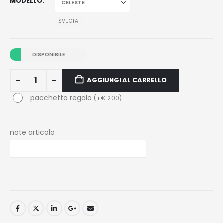
MODELLO
SVUOTA
DISPONIBILE
AGGIUNGI AL CARRELLO
pacchetto regalo
(
+
€
2,00
)
note articolo