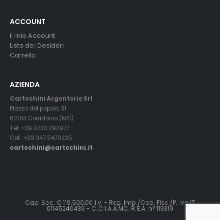
ACCOUNT
Il mio Account
Lista dei Desideri
Carrello
AZIENDA
Cartechini Argenterie Srl
Piazza del popolo, 31
62014 Corridonia (MC)
Tel. +39 0733 292977
Cell. +39 347 5470225
cartechini@cartechini.it
Cap. Soc. € 119.500,00 i.v. - Reg. Imp./Cod. Fisc./P. Iva IT
01145240436 - C.C.I.A.A.MC. R.E.A. n° 119319