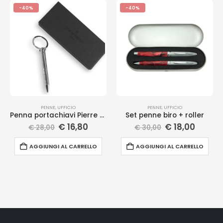
-40%
-40%
PENNE
,
UFFICIO
PENNE
,
UFFICIO
Penna portachiavi Pierre Cardin
Set penne biro + roller
€
16,80
€
18,00
€
28,00
€
30,00
AGGIUNGI AL CARRELLO
AGGIUNGI AL CARRELLO