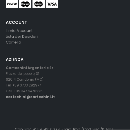
ACCOUNT
Il mio Account
Lista dei Desideri
Carrello
AZIENDA
Cartechini Argenterie Srl
Piazza del popolo, 31
62014 Corridonia (MC)
Tel. +39 0733 292977
Cell. +39 347 5470225
cartechini@cartechini.it
Cap. Soc. € 119.500,00 i.v. - Reg. Imp./Cod. Fisc./P. Iva IT