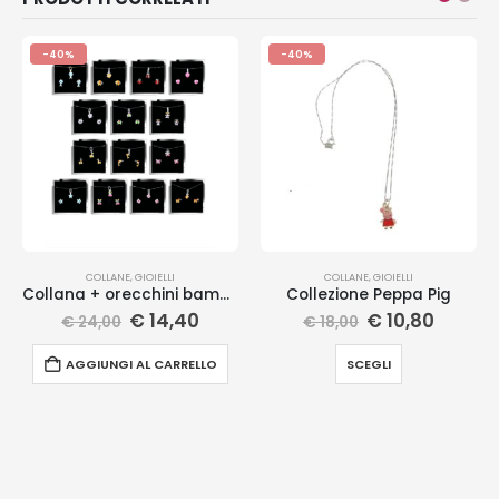
-40%
-40%
COLLANE
,
GIOIELLI
COLLANE
,
GIOIELLI
Collana + orecchini bambina
Collezione Peppa Pig
€
14,40
€
10,80
€
24,00
€
18,00
AGGIUNGI AL CARRELLO
SCEGLI