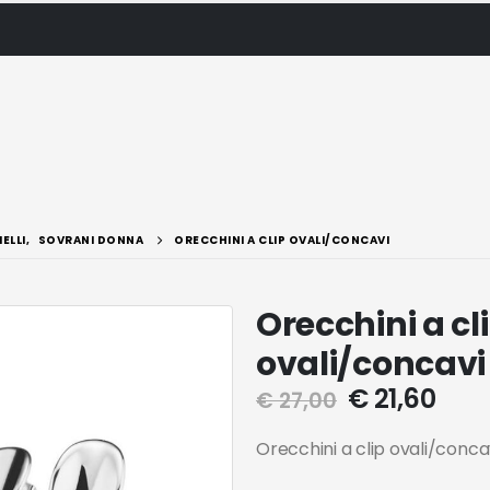
IELLI
,
SOVRANI DONNA
ORECCHINI A CLIP OVALI/CONCAVI
Orecchini a cl
ovali/concavi
€
21,60
€
27,00
Orecchini a clip ovali/conca