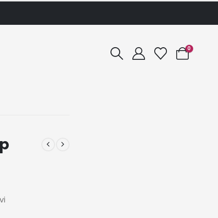
0
ip
vi