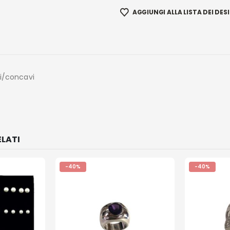
AGGIUNGI ALLA LISTA DEI DESI
li/concavi
LATI
-40%
-40%