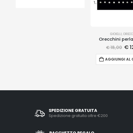
GIOIELLI
,
ORECC
Orecchini perl
€
1
€
18,00
AGGIUNGI AL 
SPEDIZIONE GRATUITA
Spedizione gratuita oltre €200