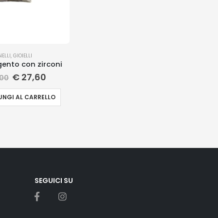
NELLI
,
GIOIELLI
gento con zirconi
€
27,60
00
NGI AL CARRELLO
SEGUICI SU