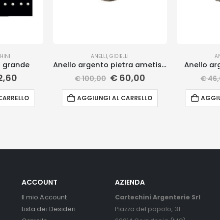
HINI
ANELLI
,
GIOIELLI
A
a grande
Anello argento pietra ametista
Anello ar
2,60
€
60,00
€
100,00
€
46,
CARRELLO
AGGIUNGI AL CARRELLO
AGGIU
ACCOUNT
AZIENDA
Il mio Account
Cartechini Argenterie Srl
Lista dei Desideri
Piazza del popolo, 31