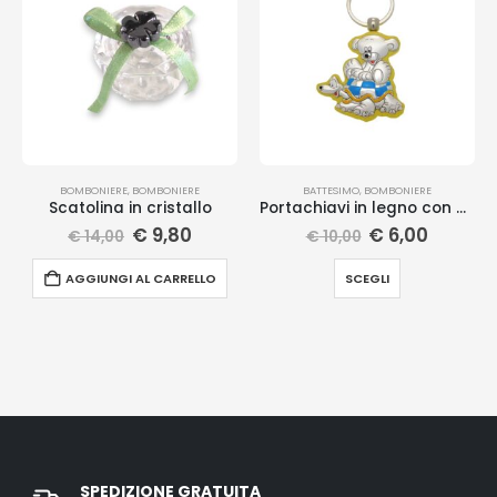
BOMBONIERE
,
BOMBONIERE
BATTESIMO
,
BOMBONIERE
Scatolina in cristallo
Portachiavi in legno con orsetto
€
9,80
€
6,00
€
14,00
€
10,00
AGGIUNGI AL CARRELLO
SCEGLI
SPEDIZIONE GRATUITA