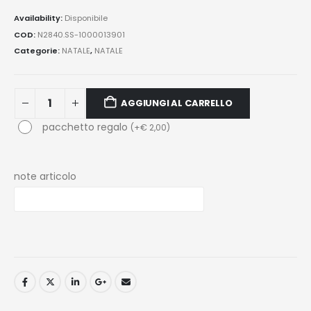
Availability:
Disponibile
COD:
N2840.SS-1000013901
Categorie:
NATALE
,
NATALE
AGGIUNGI AL CARRELLO
pacchetto regalo
(
+
€
2,00
)
note articolo