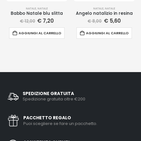
NATALE
,
NATALE
NATALE
,
NATALE
Babbo Natale blu slitta
Angelo natalizio in resina
€
7,20
€
5,60
€
12,00
€
8,00
AGGIUNGI AL CARRELLO
AGGIUNGI AL CARRELLO
SPEDIZIONE GRATUITA
Spedizione gratuita oltre €200
PACCHETTO REGALO
Puoi scegliere se fare un pacchetto.