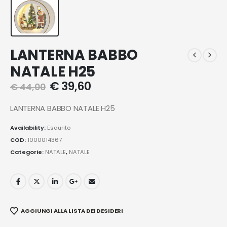
LANTERNA BABBO
NATALE H25
€
39,60
€
44,00
LANTERNA BABBO NATALE H25
Availability:
Esaurito
COD:
1000014367
Categorie:
NATALE
,
NATALE
AGGIUNGI ALLA LISTA DEI DESIDERI