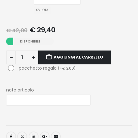
SVUOTA
€
29,40
€
42,00
DISPONIBILE
AGGIUNGI AL CARRELLO
pacchetto regalo
(
+
€
2,00
)
note articolo