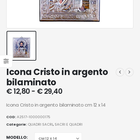
Icona Cristo in argento
bilaminato
€
12,80
-
€
29,40
Icona Cristo in argento bilaminato cm 12 x 14
COD:
A2517-1000000175
Categorie:
QUADRI SACRI
,
SACRI E QUADRI
MODELLO