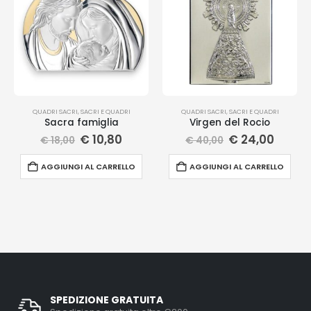
QUADRI SACRI
,
SACRI E QUADRI
QUADRI SACRI
,
SACRI E QUADRI
Sacra famiglia
Virgen del Rocio
€
10,80
€
24,00
€
18,00
€
40,00
AGGIUNGI AL CARRELLO
AGGIUNGI AL CARRELLO
SPEDIZIONE GRATUITA