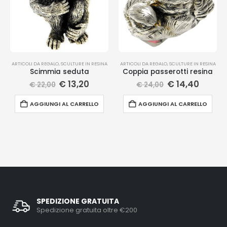
ARTICOLI DA REGALO
,
SCULTURE IN RESINA
ARTICOLI DA REGALO
,
SCULTURE IN RESINA
Scimmia seduta
Coppia passerotti resina
€
13,20
€
14,40
€
22,00
€
24,00
AGGIUNGI AL CARRELLO
AGGIUNGI AL CARRELLO
SPEDIZIONE GRATUITA
Spedizione gratuita oltre €200