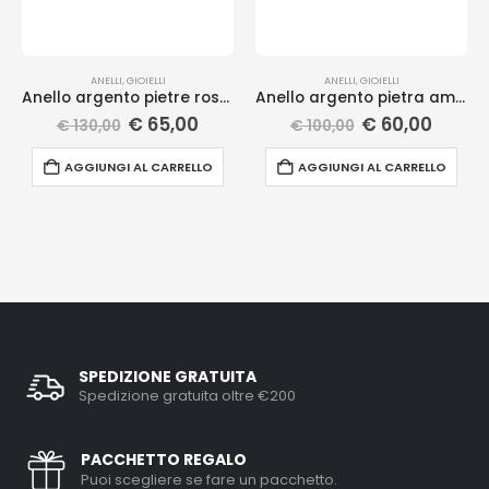
ANELLI
,
GIOIELLI
ANELLI
,
GIOIELLI
Anello argento pietre rosa viola
Anello argento pietra ametista
€
65,00
€
60,00
€
130,00
€
100,00
AGGIUNGI AL CARRELLO
AGGIUNGI AL CARRELLO
SPEDIZIONE GRATUITA
Spedizione gratuita oltre €200
PACCHETTO REGALO
Puoi scegliere se fare un pacchetto.