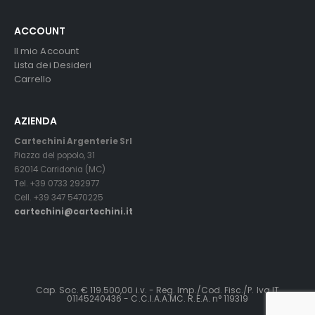
ACCOUNT
Il mio Account
Lista dei Desideri
Carrello
AZIENDA
Cartechini Argenterie Srl
Piazza del popolo, 31
62014 Corridonia (MC)
Tel. +39 0733 292977
Cell. +39 347 5470225
cartechini@cartechini.it
Cap. Soc. € 119.500,00 i.v. - Reg. Imp./Cod. Fisc./P. Iva IT
01145240436 - C.C.I.A.A.MC. R.E.A. n° 119319