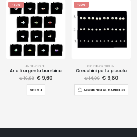
-40%
-30%
ANELLI
,
GIOIELLI
GIOIELLI
,
ORECCHINI
Anelli argento bambina
Orecchini perla piccola
€
9,60
€
9,80
€
16,00
€
14,00
SCEGLI
AGGIUNGI AL CARRELLO