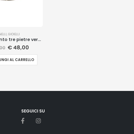
NELLI
,
GIOIELLI
Anello argento tre pietre verde
€
48,00
00
NGI AL CARRELLO
SEGUICI SU