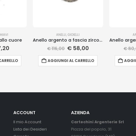
HIAVI
ANELLI
,
GIOIELLI
A
allo cuore
Anello argento a fascia zirconi
,20
€
58,00
€
116,00
€
80,
CARRELLO
AGGIUNGI AL CARRELLO
AGGIU
ACCOUNT
AZIENDA
Il mio Account
Cartechini Argenterie Srl
Lista dei Desideri
Piazza del popolo, 31