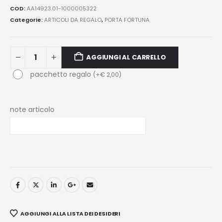
COD:
AA14923.01-1000005322
Categorie:
ARTICOLI DA REGALO
,
PORTA FORTUNA
AGGIUNGI AL CARRELLO
pacchetto regalo
(
+
€
2,00
)
note articolo
AGGIUNGI ALLA LISTA DEI DESIDERI