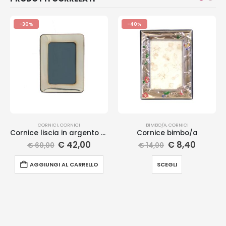
-30%
-40%
CORNICI
,
CORNICI
BIMBO/A
,
CORNICI
Cornice liscia in argento massiccio
Cornice bimbo/a
€
42,00
€
8,40
€
60,00
€
14,00
AGGIUNGI AL CARRELLO
SCEGLI