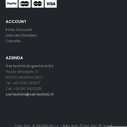
ACCOUNT
Il mio Account
Lista dei Desideri
Carrello
AZIENDA
Cartechini Argenterie Srl
Piazza del popolo, 31
62014 Corridonia (MC)
Tel. +39 0733 292977
Cell. +39 347 5470225
cartechini@cartechini.it
Cap. Soc. € 119.500,00 i.v. - Reg. Imp./Cod. Fisc./P. Iva IT