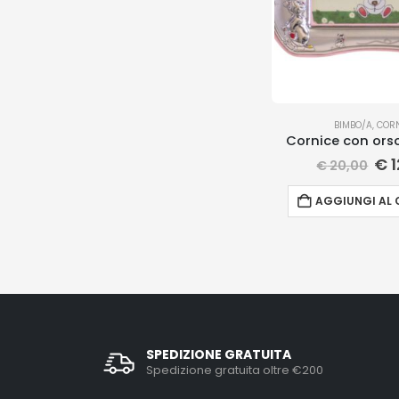
BIMBO/A
,
CORN
Cornice con ors
€
1
€
20,00
AGGIUNGI AL 
SPEDIZIONE GRATUITA
Spedizione gratuita oltre €200