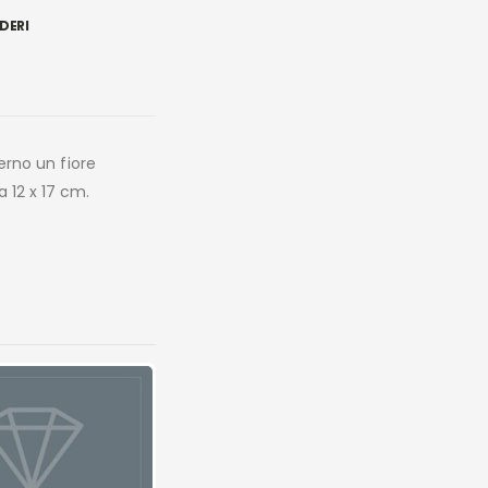
DERI
terno un fiore
a 12 x 17 cm.