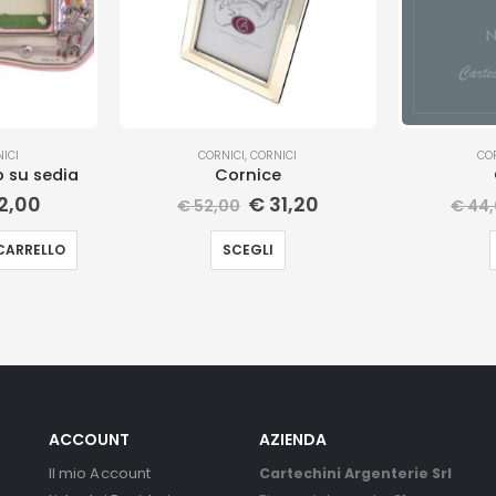
ICI
CORNICI
,
CORNICI
CO
o su sedia
Cornice
2,00
€
31,20
€
52,00
€
44,
CARRELLO
SCEGLI
ACCOUNT
AZIENDA
Il mio Account
Cartechini Argenterie Srl