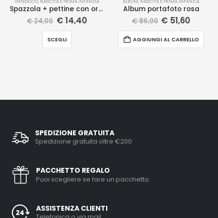
GENERICO
,
NASCITA E PRIMA INFANZIA
ALBUM
,
NASCITA E PRIMA INFANZIA
Spazzola + pettine con orsetto
Album portafoto rosa
€
14,40
€
51,60
€
24,00
€
86,00
SCEGLI
AGGIUNGI AL CARRELLO
SPEDIZIONE GRATUITA
Spedizione gratuita oltre €200
PACCHETTO REGALO
Puoi scegliere se fare un pacchetto.
ASSISTENZA CLIENTI
Telefonica o via mail.