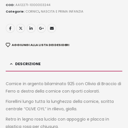
COD:
AA12271-1000003244
Categorie:
CORNICI
,
NASCITA E PRIMA INFANZIA
AGGIUNGI ALLA LISTA DEI DESIDERI
DESCRIZIONE
Cornice in argento bilaminato 925 con Olivia di Braccio di
Ferro a destra della cornice con riporti colorati.
Fiorellini lungo tutta la lunghezza della cornice, scritta
centrale “OLIVE OYL” in rilievo, gialla.
Retro in legno rosa lucido con appoggio e placca in
plastica rosa per chiusura.