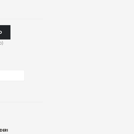
O
0
)
DERI