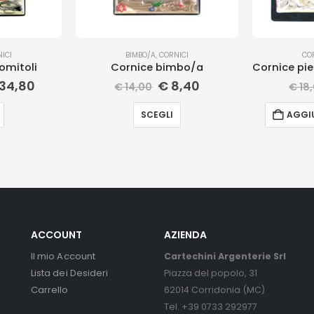
ICI
BIMBO/A
,
CORNICI
CO
omitoli
Cornice bimbo/a
34,80
€
8,40
€
14,00
€
18
SCEGLI
AGGIU
ACCOUNT
AZIENDA
Il mio Account
Cartechini Argenterie Srl
Lista dei Desideri
Piazza del popolo, 31
Carrello
62014 Corridonia (MC)
Tel. +39 0733 292977