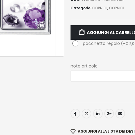
Categorie:
CORNICI
,
CORNICI
AGGIUNGI AL CARRELL
pacchetto regalo
(
+
€
2,0
note articolo
AGGIUNGI ALLA LISTA DEI DESI