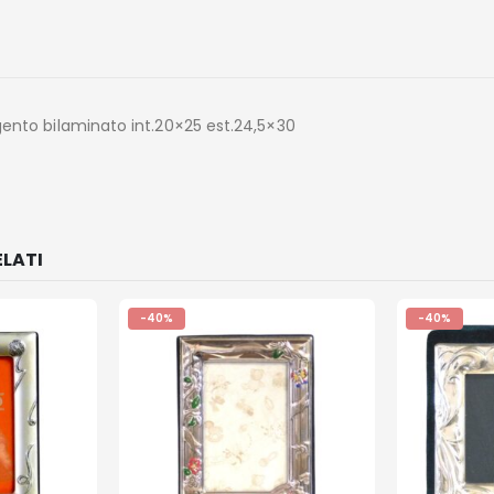
gento bilaminato int.20×25 est.24,5×30
LATI
-40%
-40%