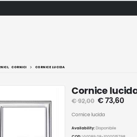
NICI
,
CORNICI
CORNICE LUCIDA
Cornice lucid
€
73,60
€
92,00
Cornice lucida
Availability:
Disponibile
COD:
VV1089.08-1000015798