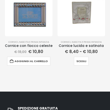
CORNICI
,
NASCITA E PRIMA INFANZIA
CORNICI
,
NASCITA E PRIMA INFANZIA
Cornice con fiocco celeste
Cornice lucida e satinata
€
10,80
€
8,40
-
€
10,80
€
18,00
AGGIUNGI AL CARRELLO
SCEGLI
SPEDIZIONE GRATUITA