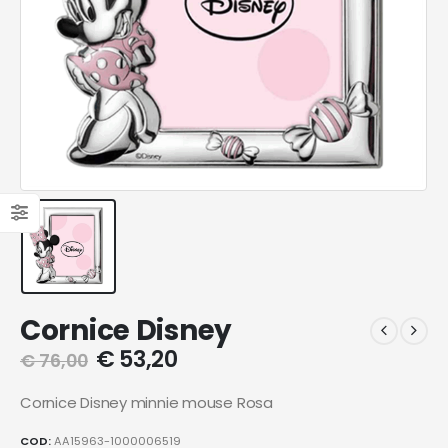
Cornice Disney
€
53,20
€
76,00
Cornice Disney minnie mouse Rosa
COD:
AA15963-1000006519