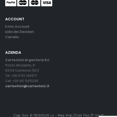
ACCOUNT
Il mio Account
Lista dei Desideri
Carrello
AZIENDA
Cartechini Argenterie Srl
Piazza del popolo, 31
62014 Corridonia (MC)
Tel. +39 0733 292977
Cell. +39 347 5470225
cartechini@cartechini.it
Cap. Soc. € 119.500,00 i.v. - Reg. Imp./Cod. Fisc./P. Iva IT