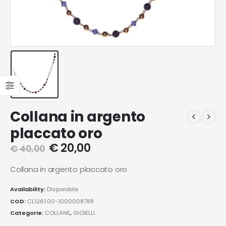
Collana in argento
placcato oro
€
20,00
€
40,00
Collana in argento placcato oro
Availability:
Disponibile
COD:
CL1261.00-1000008788
Categorie:
COLLANE
,
GIOIELLI