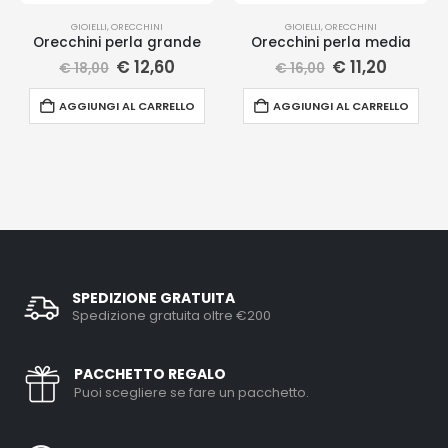
GIOIELLI
,
ORECCHINI
GIOIELLI
,
ORECCHINI
Orecchini perla grande
Orecchini perla media
€
12,60
€
11,20
€
18,00
€
16,00
AGGIUNGI AL CARRELLO
AGGIUNGI AL CARRELLO
SPEDIZIONE GRATUITA
Spedizione gratuita oltre €200
PACCHETTO REGALO
Puoi scegliere se fare un pacchetto.