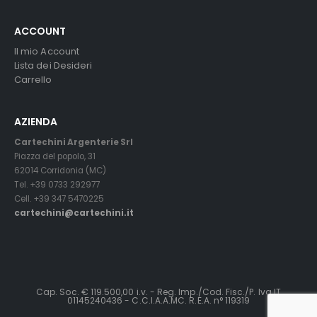
ACCOUNT
Il mio Account
Lista dei Desideri
Carrello
AZIENDA
Cartechini Argenterie Srl
Piazza del popolo, 31
62014 Corridonia (MC)
Tel. +39 0733 292977
Cell. +39 347 5470225
cartechini@cartechini.it
Cap. Soc. € 119.500,00 i.v. - Reg. Imp./Cod. Fisc./P. Iva IT
01145240436 - C.C.I.A.A.MC. R.E.A. n° 119319