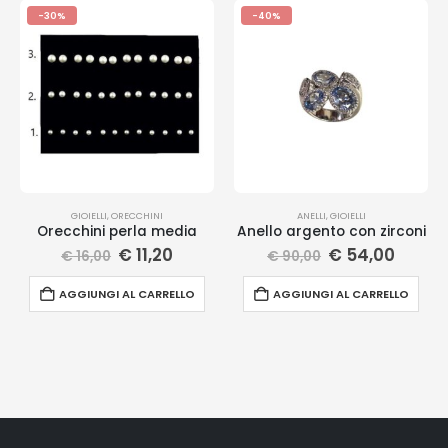
-30%
-40%
GIOIELLI
,
ORECCHINI
ANELLI
,
GIOIELLI
Orecchini perla media
Anello argento con zirconi
€
11,20
€
54,00
€
16,00
€
90,00
AGGIUNGI AL CARRELLO
AGGIUNGI AL CARRELLO