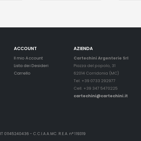
ACCOUNT
AZIENDA
Il mio Account
Cartechini Argenterie Srl
Lista dei Desideri
Piazza del popolo, 31
Carrello
62014 Corridonia (MC)
Tel. +39 0733 292977
Cell. +39 347 5470225
cartechini@cartechini.it
IT 01145240436 - C.C.I.A.A.MC. R.E.A. n° 119319