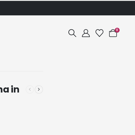
0
a in