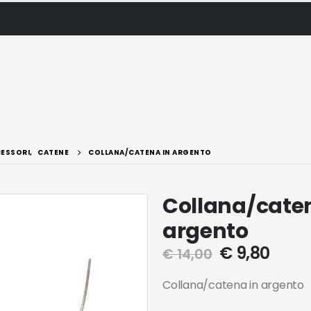
ESSORI
,
CATENE
COLLANA/CATENA IN ARGENTO
Collana/caten
argento
€
9,80
€
14,00
Collana/catena in argento