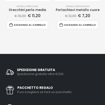
GIOIELLI
,
ORECCHINI
GIOIELLI
,
PORTACHIAVI
Orecchini perla media
Portachiavi metallo cuore
€
11,20
€
7,20
€
16,00
€
12,00
AGGIUNGI AL CARRELLO
AGGIUNGI AL CARRELLO
SPEDIZIONE GRATUITA
Spedizione gratuita oltre €200
PACCHETTO REGALO
Puoi scegliere se fare un pacchetto.