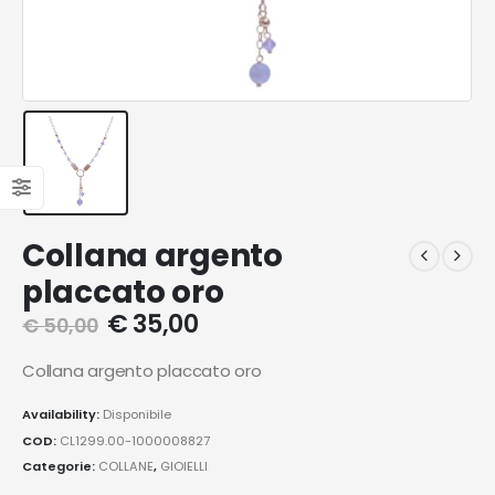
Collana argento
placcato oro
€
35,00
€
50,00
Collana argento placcato oro
Availability:
Disponibile
COD:
CL1299.00-1000008827
Categorie:
COLLANE
,
GIOIELLI