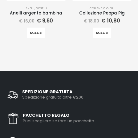
ANELLI
,
GIOIELLI
COLLANE
,
GIOIELLI
Anelli argento bambina
Collezione Peppa Pig
€
9,60
€
10,80
€
16,00
€
18,00
SCEGLI
SCEGLI
SPEDIZIONE GRATUITA
Spedizione gratuita oltre €200
PACCHETTO REGALO
Puoi scegliere se fare un pacchetto.