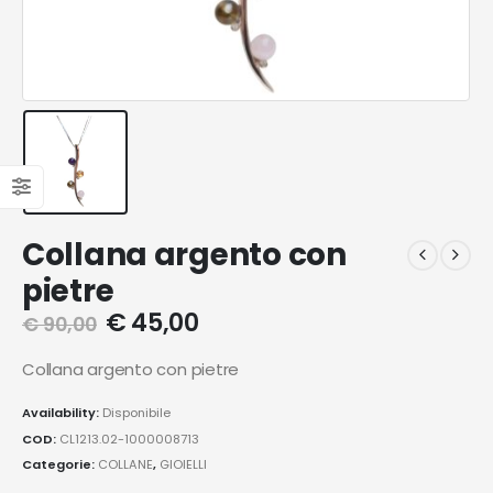
Collana argento con
pietre
€
45,00
€
90,00
Collana argento con pietre
Availability:
Disponibile
COD:
CL1213.02-1000008713
Categorie:
COLLANE
,
GIOIELLI