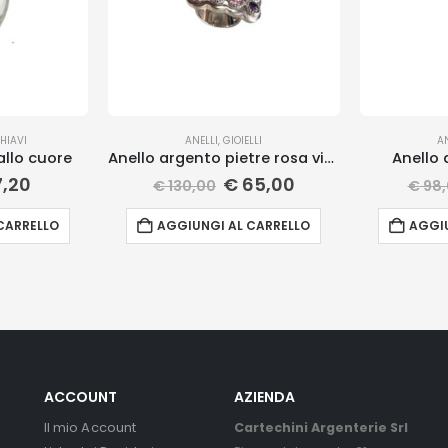
HIAVI
ANELLI
,
GIOIELLI
A
allo cuore
Anello argento pietre rosa viola
Anello 
,20
€
65,00
€
130,00
€
98,
CARRELLO
AGGIUNGI AL CARRELLO
AGGIU
ACCOUNT
AZIENDA
Il mio Account
Cartechini Argenterie Srl