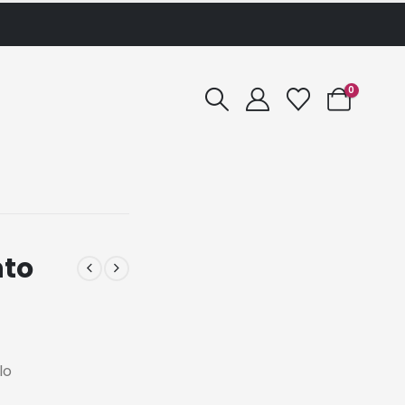
0
nto
lo