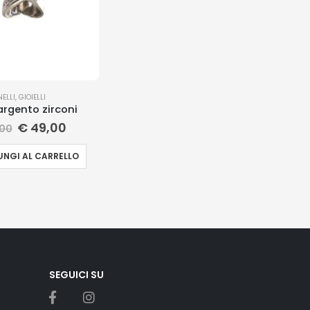
NELLI
,
GIOIELLI
argento zirconi
€
49,00
00
NGI AL CARRELLO
SEGUICI SU