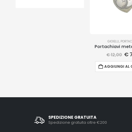
GIOIELLI
,
PORTAC
Portachiavi met
€
7
€
12,00
AGGIUNGI AL 
SPEDIZIONE GRATUITA
Spedizione gratuita oltre €200