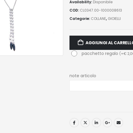
Availability:
Disponibile
COD:
CL0347.00-1000008613
Categorie:
COLLANE
,
GIOIELLI
AGGIUNGI AL CARRELL
pacchetto regalo
(
+
€
2,0
note articolo