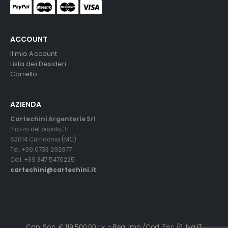
ACCOUNT
Il mio Account
Lista dei Desideri
Carrello
AZIENDA
Cartechini Argenterie Srl
Piazza del popolo, 31
62014 Corridonia (MC)
Tel. +39 0733 292977
Cell. +39 347 5470225
cartechini@cartechini.it
Cap. Soc. € 119.500,00 i.v. - Reg. Imp./Cod. Fisc./P. Iva IT