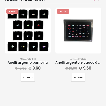
-40%
-40%
ANELLI
,
GIOIELLI
ANELLI
,
GIOIELLI
Anelli argento bambina
Anelli argento e caucciù colorati
€
9,60
€
9,60
€
16,00
€
16,00
SCEGLI
SCEGLI