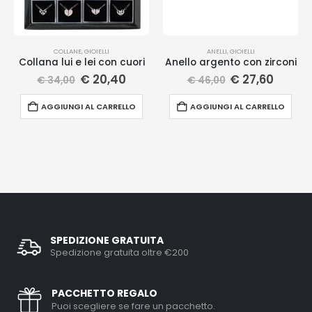
COLLANE
,
GIOIELLI
ANELLI
,
GIOIELLI
Collana lui e lei con cuori
Anello argento con zirconi
€
20,40
€
27,60
€
34,00
€
46,00
AGGIUNGI AL CARRELLO
AGGIUNGI AL CARRELLO
SPEDIZIONE GRATUITA
Spedizione gratuita oltre €200
PACCHETTO REGALO
Puoi scegliere se fare un pacchetto.