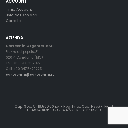
ACCOUNT
Il mio Account
Lista dei Desideri
Carrello
AZIENDA
Cartechini Argenterie Srl
Piazza del popolo, 31
62014 Corridonia (MC)
Tel. +39 0733 292977
Cell. +39 347 5470225
cartechini@cartechini.it
Cap. Soc. € 119.500,00 i.v. - Reg. Imp./Cod. Fisc./P. Iva IT
01145240436 - C.C.I.A.A.MC. R.E.A. n° 119319