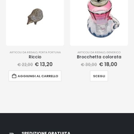
ARTICOLI DA REGALO
,
PORTA FORTUNA
ARTICOLI DA REGALO
,
GENERICO
Riccio
Brocchetta colorata
€
13,20
€
18,00
€
22,00
€
30,00
AGGIUNGI AL CARRELLO
SCEGLI
SPEDIZIONE GRATUITA